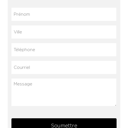
Prénom
(Nécessaire)
Ville
Téléphone
Courriel
(Nécessaire)
Message
Soumettre